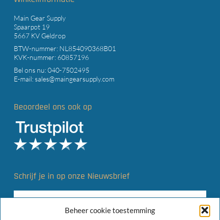
Main Gear Supply
Spaarpot 19
5667 KV Geldrop
BTW-nummer: NL854090368B01
KVK-nummer: 60857196
Bel ons nu:
040-7502495
E-mail:
sales@maingearsupply.com
Beoordeel ons ook op
Schrijf je in op onze Nieuwsbrief
Beheer cookie toestemming