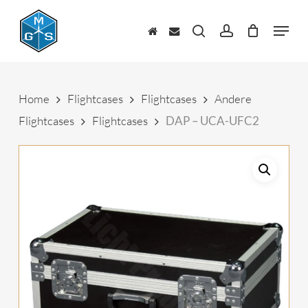
Skip
to
Menu
main
zoeken
account
content
Home
Flightcases
Flightcases
Andere
Flightcases
Flightcases
DAP – UCA-UFC2