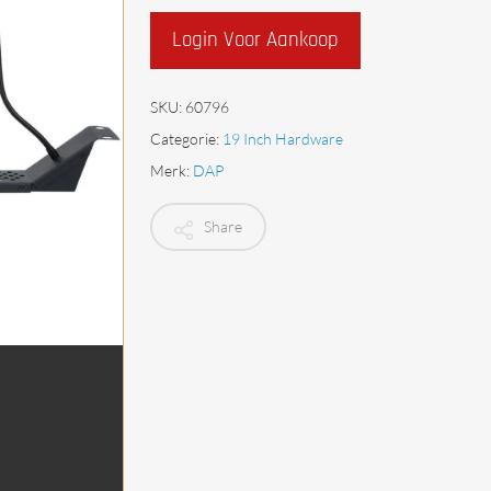
Begrenzers
Login Voor Aankoop
SKU:
60796
Categorie:
19 Inch Hardware
Merk:
DAP
Share