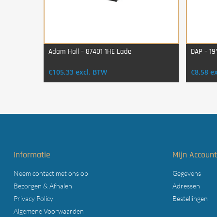
Adam Hall – 87401 1HE Lade
DAP – 19
Login Voor Aankoop
€
105,33
excl. BTW
€
8,58
e
Informatie
Mijn Accoun
Neem contact met ons op
Gegevens
Bezorgen & Afhalen
Adressen
Privacy Policy
Bestellingen
Algemene Voorwaarden