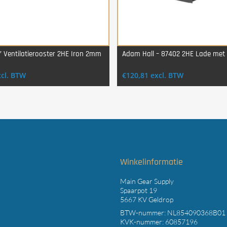
″ Ventilatierooster 2HE Iron 2mm
Adam Hall – 87402 2HE Lade met 
Login Voor Aankoop
Login Voor Aankoop
xcl. BTW
€
120,81
excl. BTW
t
Winkelinformatie
Main Gear Supply
Spaarpot 19
5667 KV Geldrop
BTW-nummer: NL854090368B01
KVK-nummer: 60857196