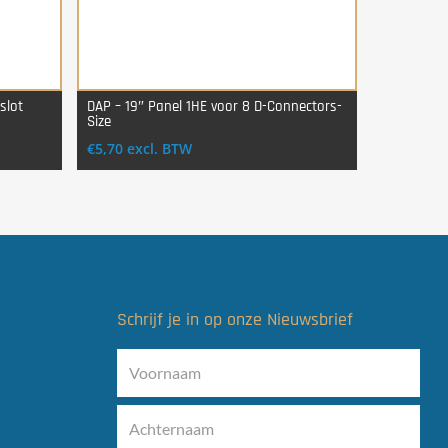
slot
DAP – 19″ Panel 1HE voor 8 D-Connectors-
Size
Login Voor Aankoop
€
5,70
excl. BTW
Schrijf je in op onze Nieuwsbrief