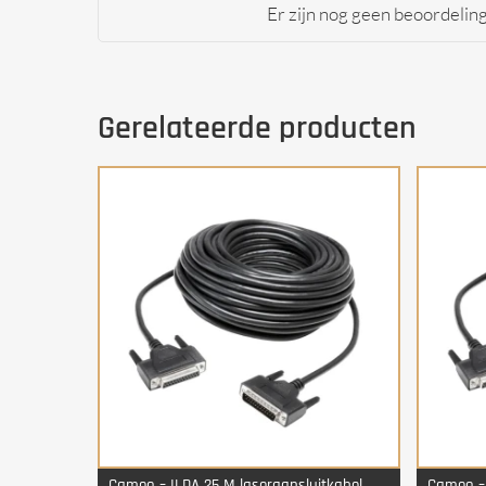
Er zijn nog geen beoordelin
Gerelateerde producten
Cameo – ILDA 25 M laseraansluitkabel
Cameo – 