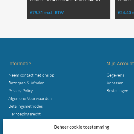
Login Voor Aankoop
€
79,31
excl. BTW
€
24,40
Informatie
Mijn Accoun
Neem contact met ons op
Gegevens
Bezorgen & Afhalen
Adressen
Privacy Policy
Bestellingen
Algemene Voorwaarden
Betalingsmethodes
Herroepingsrecht
Cookiebeleid (EU)
Beheer cookie toestemming