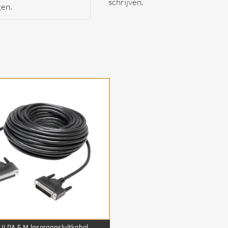
schrijven.
gen.
ILDA 5 M laseraansluitkabel