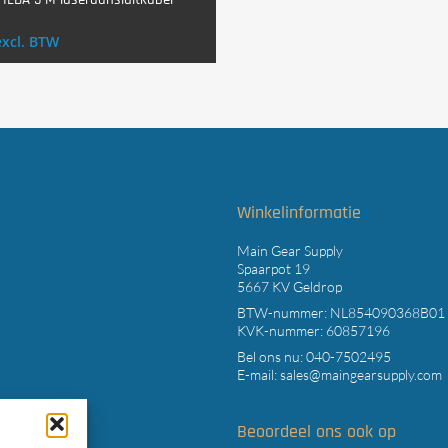
Login Voor Aankoop
excl. BTW
t
Winkelinformatie
Main Gear Supply
Spaarpot 19
5667 KV Geldrop
BTW-nummer: NL854090368B01
KVK-nummer: 60857196
Bel ons nu:
040-7502495
E-mail:
sales@maingearsupply.com
Beoordeel ons ook op