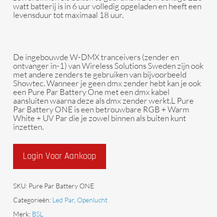
watt batterij is in 6 uur volledig opgeladen en heeft een
levensduur tot maximaal 18 uur.
De ingebouwde W-DMX tranceivers (zender en
ontvanger in-1) van Wireless Solutions Sweden zijn ook
met andere zenders te gebruiken van bijvoorbeeld
Showtec. Wanneer je geen dmx zender hebt kan je ook
een Pure Par Battery One met een dmx kabel
aansluiten waarna deze als dmx zender werkt.L Pure
Par Battery ONE is een betrouwbare RGB + Warm
White + UV Par die je zowel binnen als buiten kunt
inzetten.
Login Voor Aankoop
SKU:
Pure Par Battery ONE
Categorieën:
Led Par
,
Openlucht
Merk:
BSL