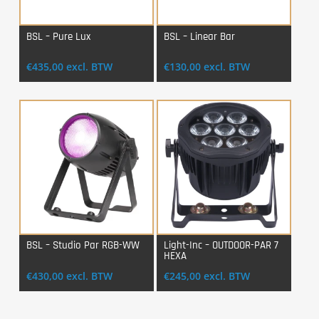
BSL – Pure Lux
BSL – Linear Bar
Login Voor Aankoop
Login Voor Aankoop
€
435,00
excl. BTW
€
130,00
excl. BTW
BSL – Studio Par RGB-WW
Light-Inc – OUTDOOR-PAR 7
HEXA
Login Voor Aankoop
Login Voor Aankoop
€
430,00
excl. BTW
€
245,00
excl. BTW