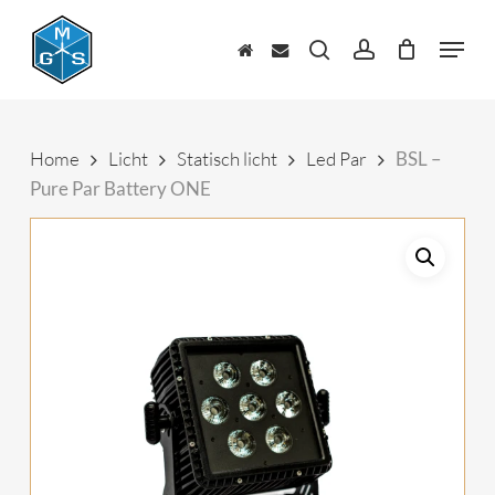
Skip
to
Menu
main
zoeken
account
content
Home
Licht
Statisch licht
Led Par
BSL –
Pure Par Battery ONE