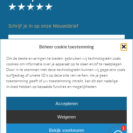
Schrijf je in op onze Nieuwsbrief
Beheer cookie toestemming
Om de beste ervaringen te bieden, gebruiken wij technologieën zoals
cookies om informatie over je apparaat op te slaan en/of te raadplegen.
Door in te stemmen met deze technologieën kunnen wij gegevens zoals
surfgedrag of unieke ID's op deze site verwerken. Als je geen
toestemming geeft of uw toestemming intrekt, kan dit een nadelige
invloed hebben op bepaalde functies en mogelijkheden.
Accepteren
Weigeren
© 2026 Main Gear Supply. Alle rechten voorbehouden.
Bekijk voorkeuren