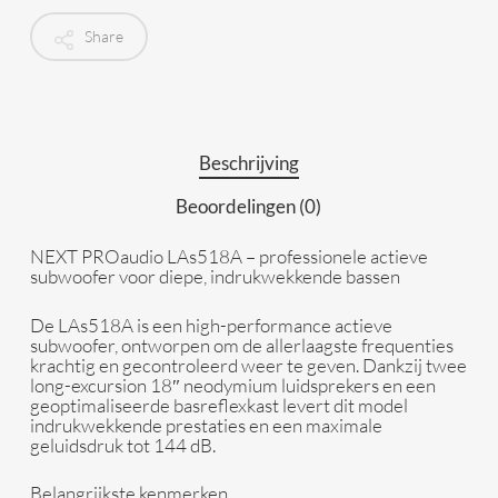
Share
Beschrijving
Beoordelingen (0)
NEXT PROaudio LAs518A – professionele actieve
subwoofer voor diepe, indrukwekkende bassen
De
LAs518A
is een high-performance actieve
subwoofer, ontworpen om de allerlaagste frequenties
krachtig en gecontroleerd weer te geven. Dankzij twee
long-excursion 18″ neodymium luidsprekers en een
geoptimaliseerde basreflexkast levert dit model
indrukwekkende prestaties en een maximale
geluidsdruk tot 144 dB.
Belangrijkste kenmerken