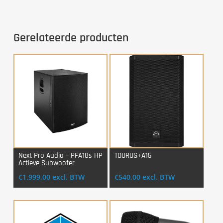
Gerelateerde producten
Next Pro Audio – PFA18s HP
TOURUS+A15
Actieve Subwoofer
Login Voor Aankoop
Login Voor Aankoop
€
1.999,00
excl. BTW
€
540,00
excl. BTW