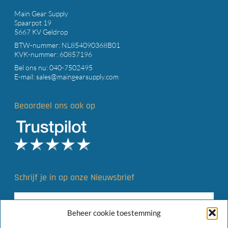
Main Gear Supply
Spaarpot 19
5667 KV Geldrop
BTW-nummer: NL854090368B01
KVK-nummer: 60857196
Bel ons nu:
040-7502495
E-mail:
sales@maingearsupply.com
Beoordeel ons ook op
Schrijf je in op onze Nieuwsbrief
Beheer cookie toestemming