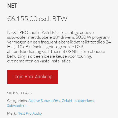
NET
€
6.155,00
excl. BTW
NEXT PROaudio
LAs518A
– krachtige actieve
subwoofer met dubbele 18″ drivers, 5000 W program-
vermogen en een frequentiebereik dat reikt tot diep 24
Hz (–10 dB). Dankzij geïntegreerde DSP,
afstandsbediening via Ethernet (X-NET) én robuuste
behuizing is dit een ideale keuze voor touring,
evenementen en vaste installaties.
Login Voor Aankoop
SKU:
NC00423
Categorieën:
Actieve Subwoofers
,
Geluid
,
Luidsprekers
,
Subwoofers
Merk:
Next Pro Audio