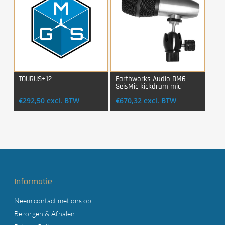
TOURUS+12
Earthworks Audio DM6
SeisMic kickdrum mic
Login Voor Aankoop
Login Voor Aankoop
€
292,50
excl. BTW
€
670,32
excl. BTW
Informatie
Neem contact met ons op
Bezorgen & Afhalen