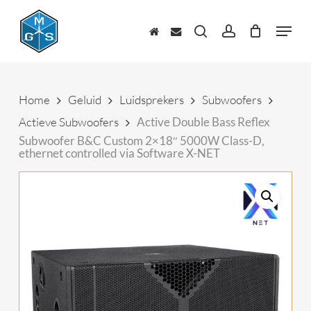
Skip
to
Menu
main
zoeken
account
content
Home
Geluid
Luidsprekers
Subwoofers
Actieve Subwoofers
Active Double Bass Reflex
Subwoofer B&C Custom 2×18″ 5000W Class-D,
ethernet controlled via Software X-NET