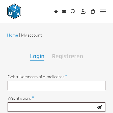
Skip
to
Menu
main
zoeken
account
content
Home
|
My account
Login
Registreren
Vereist
Gebruikersnaam of e-mailadres
*
Vereist
Wachtwoord
*