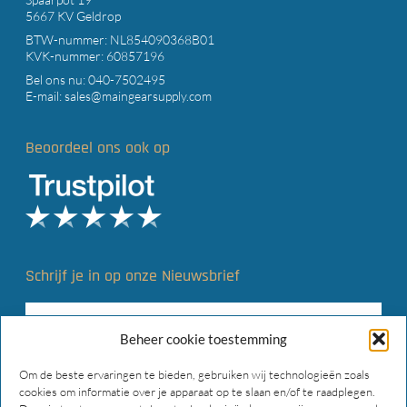
5667 KV Geldrop
BTW-nummer: NL854090368B01
KVK-nummer: 60857196
Bel ons nu:
040-7502495
E-mail:
sales@maingearsupply.com
Beoordeel ons ook op
Schrijf je in op onze Nieuwsbrief
Beheer cookie toestemming
Om de beste ervaringen te bieden, gebruiken wij technologieën zoals
cookies om informatie over je apparaat op te slaan en/of te raadplegen.