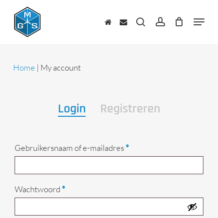
Skip
to
Menu
main
zoeken
account
content
Home
|
My account
Login
Registreren
Vereist
Gebruikersnaam of e-mailadres
*
Vereist
Wachtwoord
*