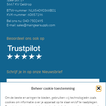
5667 KV Geldrop
BTW-nummer: NL854090368B01
KVK-nummer: 60857196
Bel ons nu:
040-7502495
E-mail:
sales@maingearsupply.com
Beoordeel ons ook op
Schrijf je in op onze Nieuwsbrief
Beheer cookie toestemming
Om de beste ervaringen te bieden, gebruiken wij technologieën zoals
cookies om informatie over je apparaat op te slaan en/of te raadplegen.