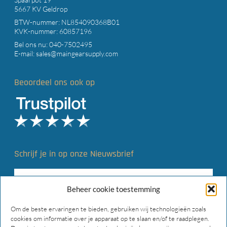
5667 KV Geldrop
BTW-nummer: NL854090368B01
KVK-nummer: 60857196
Bel ons nu:
040-7502495
E-mail:
sales@maingearsupply.com
Beoordeel ons ook op
Schrijf je in op onze Nieuwsbrief
Beheer cookie toestemming
Om de beste ervaringen te bieden, gebruiken wij technologieën zoals
cookies om informatie over je apparaat op te slaan en/of te raadplegen.