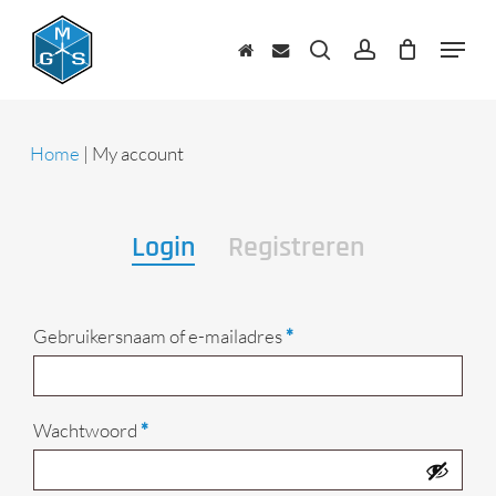
Skip
to
Menu
main
zoeken
account
content
Home
|
My account
Login
Registreren
Vereist
Gebruikersnaam of e-mailadres
*
Vereist
Wachtwoord
*