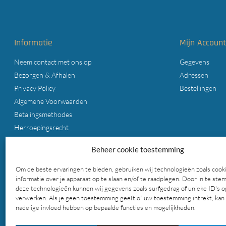
Informatie
Mijn Accoun
Neem contact met ons op
Gegevens
Bezorgen & Afhalen
Adressen
Privacy Policy
Bestellingen
Algemene Voorwaarden
Betalingsmethodes
Herroepingsrecht
Cookiebeleid (EU)
Beheer cookie toestemming
Zoeken op deze website
Om de beste ervaringen te bieden, gebruiken wij technologieën zoals cook
informatie over je apparaat op te slaan en/of te raadplegen. Door in te st
deze technologieën kunnen wij gegevens zoals surfgedrag of unieke ID's o
verwerken. Als je geen toestemming geeft of uw toestemming intrekt, kan 
nadelige invloed hebben op bepaalde functies en mogelijkheden.