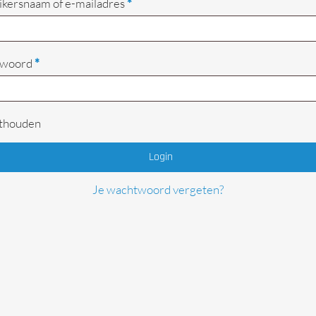
Vereist
kersnaam of e-mailadres
*
Begrenzers
Vereist
twoord
*
thouden
Login
Je wachtwoord vergeten?