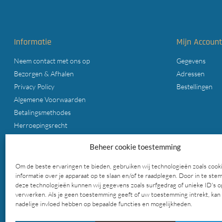
Informatie
Mijn Accoun
Neem contact met ons op
Gegevens
Bezorgen & Afhalen
Adressen
Privacy Policy
Bestellingen
Algemene Voorwaarden
Betalingsmethodes
Herroepingsrecht
Cookiebeleid (EU)
Beheer cookie toestemming
Zoeken op deze website
Om de beste ervaringen te bieden, gebruiken wij technologieën zoals cook
informatie over je apparaat op te slaan en/of te raadplegen. Door in te st
deze technologieën kunnen wij gegevens zoals surfgedrag of unieke ID's o
verwerken. Als je geen toestemming geeft of uw toestemming intrekt, kan 
nadelige invloed hebben op bepaalde functies en mogelijkheden.