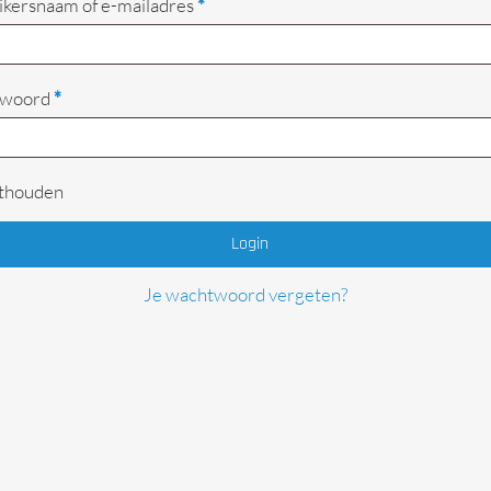
Vereist
kersnaam of e-mailadres
*
Begrenzers
Vereist
twoord
*
thouden
Login
Je wachtwoord vergeten?