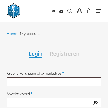
Skip
to
Menu
main
zoeken
account
content
Home
|
My account
Login
Registreren
Vereist
Gebruikersnaam of e-mailadres
*
Vereist
Wachtwoord
*