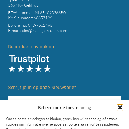
5667 KV Geldrop
BTW-nummer: NL854090368B01
KVK-nummer: 60857196
Bel ons nu:
040-7502495
E-mail:
sales@maingearsupply.com
Beoordeel ons ook op
Schrijf je in op onze Nieuwsbrief
Beheer cookie toestemming
Om de beste ervaringen te bieden, gebruiken wij technologieën zoals
cookies om informatie over je apparaat op te slaan en/of te raadplegen.