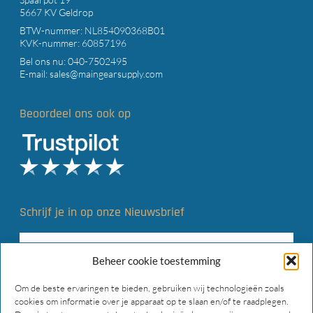
5667 KV Geldrop
BTW-nummer: NL854090368B01
KVK-nummer: 60857196
Bel ons nu:
040-7502495
E-mail:
sales@maingearsupply.com
Beoordeel ons ook op
Schrijf je in op onze Nieuwsbrief
Beheer cookie toestemming
Om de beste ervaringen te bieden, gebruiken wij technologieën zoals
cookies om informatie over je apparaat op te slaan en/of te raadplegen.