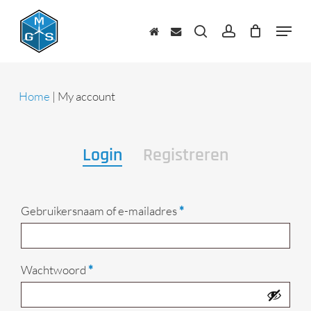
Skip
to
Menu
main
zoeken
account
content
Home
|
My account
Login
Registreren
Vereist
Gebruikersnaam of e-mailadres
*
Vereist
Wachtwoord
*