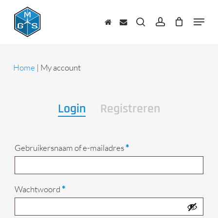
Skip
to
Menu
main
zoeken
account
content
Home
|
My account
Login
Registreren
Vereist
Gebruikersnaam of e-mailadres
*
Vereist
Wachtwoord
*