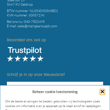
5667 KV Geldrop
BTW-nummer: NL854090368B01
KVK-nummer: 60857196
Bel ons nu:
040-7502495
E-mail:
sales@maingearsupply.com
Beoordeel ons ook op
Schrijf je in op onze Nieuwsbrief
Beheer cookie toestemming
Om de beste ervaringen te bieden, gebruiken wij technologieën zoals
cookies om informatie over je apparaat op te slaan en/of te raadplegen.