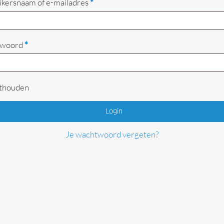
Vereist
kersnaam of e-mailadres
*
Begrenzers
Vereist
twoord
*
thouden
Login
Je wachtwoord vergeten?