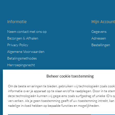
Informatie
Mijn Accoun
Neem contact met ons op
Gegevens
Bezorgen & Afhalen
Adressen
Privacy Policy
Bestellingen
Algemene Voorwaarden
Betalingsmethodes
Herroepingsrecht
Cookiebeleid (EU)
Beheer cookie toestemming
Zoeken op deze website
Om de beste ervaringen te bieden, gebruiken wij technologieën zoals cook
informatie over je apparaat op te slaan en/of te raadplegen. Door in te st
deze technologieën kunnen wij gegevens zoals surfgedrag of unieke ID's o
verwerken. Als je geen toestemming geeft of uw toestemming intrekt, kan 
nadelige invloed hebben op bepaalde functies en mogelijkheden.