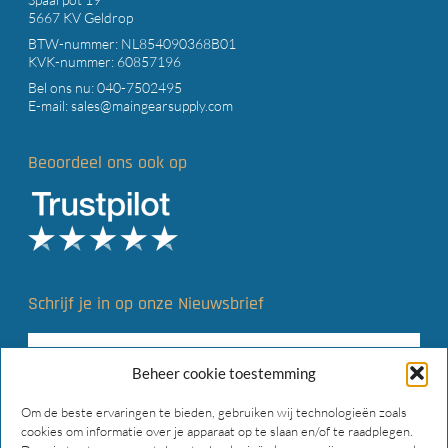
5667 KV Geldrop
BTW-nummer: NL854090368B01
KVK-nummer: 60857196
Bel ons nu:
040-7502495
E-mail:
sales@maingearsupply.com
Beoordeel ons ook op
Schrijf je in op onze Nieuwsbrief
Beheer cookie toestemming
Om de beste ervaringen te bieden, gebruiken wij technologieën zoals
cookies om informatie over je apparaat op te slaan en/of te raadplegen.