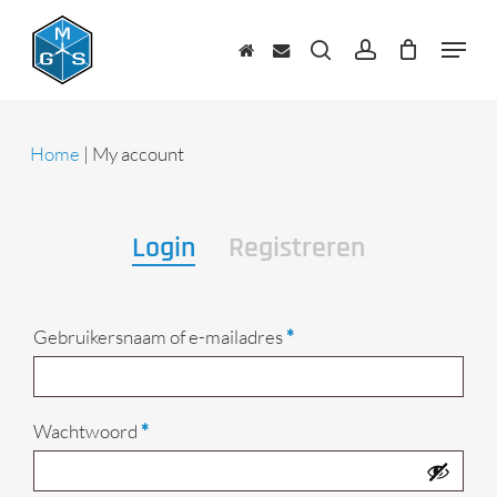
Skip
to
Menu
main
zoeken
account
content
Home
|
My account
Login
Registreren
Vereist
Gebruikersnaam of e-mailadres
*
Vereist
Wachtwoord
*