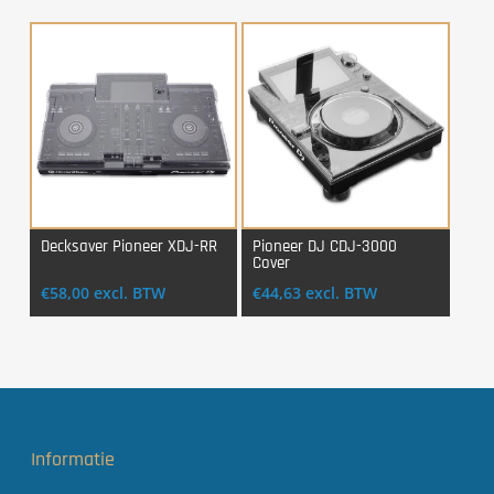
Decksaver Pioneer XDJ-RR
Pioneer DJ CDJ-3000
Cover
Login Voor Aankoop
Login Voor Aankoop
€
58,00
excl. BTW
€
44,63
excl. BTW
Informatie