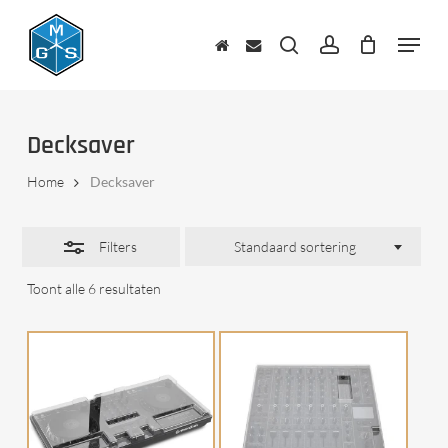
Skip
to
Menu
Close
main
zoeken
account
Filters
content
Decksaver
Home
Decksaver
Filters
Standaard sortering
Toont alle 6 resultaten