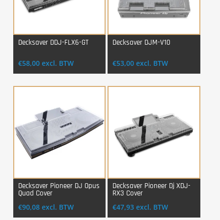
Decksaver DDJ-FLX6-GT
Decksaver DJM-V10
Login Voor Aankoop
Login Voor Aankoop
€
58,00
excl. BTW
€
53,00
excl. BTW
Decksaver Pioneer DJ Opus
Decksaver Pioneer Dj XDJ-
Quad Cover
RX3 Cover
Login Voor Aankoop
Login Voor Aankoop
€
90,08
excl. BTW
€
47,93
excl. BTW