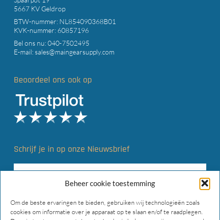
5667 KV Geldrop
BTW-nummer: NL854090368B01
KVK-nummer: 60857196
Bel ons nu:
040-7502495
E-mail:
sales@maingearsupply.com
Beoordeel ons ook op
Schrijf je in op onze Nieuwsbrief
Beheer cookie toestemming
Om de beste ervaringen te bieden, gebruiken wij technologieën zoals
cookies om informatie over je apparaat op te slaan en/of te raadplegen.