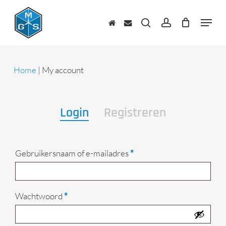
Skip
to
Menu
main
zoeken
account
content
Home
|
My account
Login
Registreren
Vereist
Gebruikersnaam of e-mailadres
*
Vereist
Wachtwoord
*