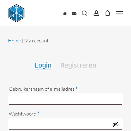
Skip
to
Menu
main
zoeken
account
content
Home
|
My account
Login
Registreren
Vereist
Gebruikersnaam of e-mailadres
*
Vereist
Wachtwoord
*