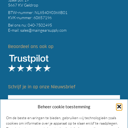
5667 KV Geldrop
BTW-nummer: NL854090368B01
KVK-nummer: 60857196
Bel ons nu:
040-7502495
E-mail:
sales@maingearsupply.com
Beoordeel ons ook op
Schrijf je in op onze Nieuwsbrief
Beheer cookie toestemming
Om de beste ervaringen te bieden, gebruiken wij technologieën zoals
cookies om informatie over je apparaat op te slaan en/of te raadplegen.