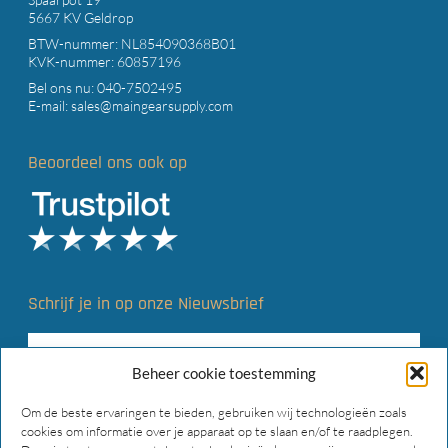
5667 KV Geldrop
BTW-nummer: NL854090368B01
KVK-nummer: 60857196
Bel ons nu:
040-7502495
E-mail:
sales@maingearsupply.com
Beoordeel ons ook op
Schrijf je in op onze Nieuwsbrief
Beheer cookie toestemming
Om de beste ervaringen te bieden, gebruiken wij technologieën zoals
cookies om informatie over je apparaat op te slaan en/of te raadplegen.