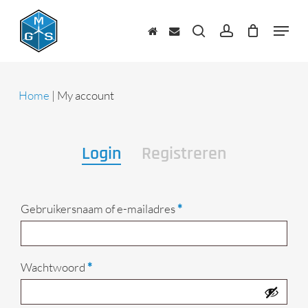
Skip
to
Menu
main
zoeken
account
content
Home
|
My account
Login
Registreren
Vereist
Gebruikersnaam of e-mailadres
*
Vereist
Wachtwoord
*