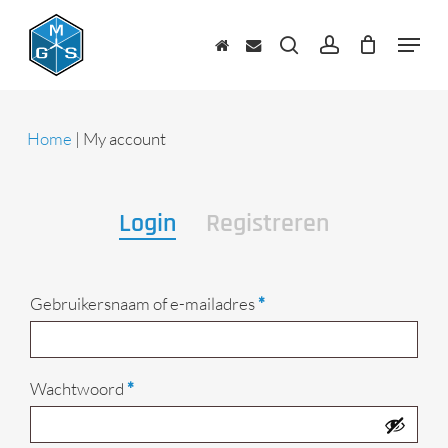
Skip
to
Menu
main
zoeken
account
content
Home
|
My account
Login
Registreren
Vereist
Gebruikersnaam of e-mailadres
*
Vereist
Wachtwoord
*