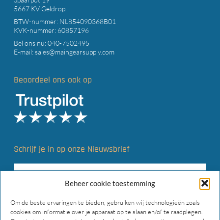
5667 KV Geldrop
BTW-nummer: NL854090368B01
KVK-nummer: 60857196
Bel ons nu:
040-7502495
E-mail:
sales@maingearsupply.com
Beoordeel ons ook op
Schrijf je in op onze Nieuwsbrief
Beheer cookie toestemming
Om de beste ervaringen te bieden, gebruiken wij technologieën zoals
cookies om informatie over je apparaat op te slaan en/of te raadplegen.