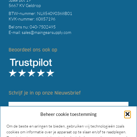
5667 KV Geldrop
BTW-nummer: NL854090368B01
KVK-nummer: 60857196
Bel ons nu:
040-7502495
E-mail:
sales@maingearsupply.com
Beoordeel ons ook op
Schrijf je in op onze Nieuwsbrief
Beheer cookie toestemming
Om de beste ervaringen te bieden, gebruiken wij technologieën zoals
cookies om informatie over je apparaat op te slaan en/of te raadplegen.