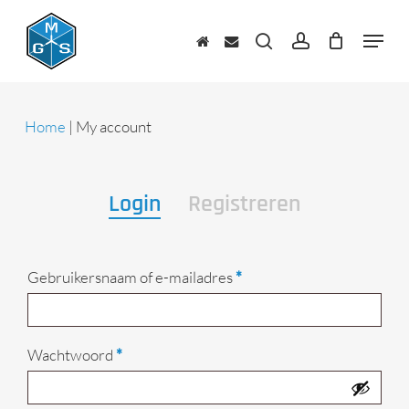
Skip
to
Menu
main
zoeken
account
content
Home
|
My account
Login
Registreren
Vereist
Gebruikersnaam of e-mailadres
*
Vereist
Wachtwoord
*