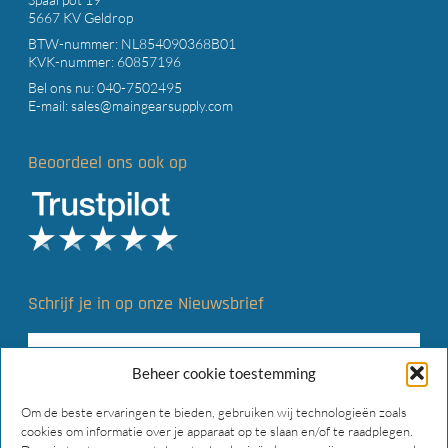
5667 KV Geldrop
BTW-nummer: NL854090368B01
KVK-nummer: 60857196
Bel ons nu:
040-7502495
E-mail:
sales@maingearsupply.com
Beoordeel ons ook op
Schrijf je in op onze Nieuwsbrief
Beheer cookie toestemming
Om de beste ervaringen te bieden, gebruiken wij technologieën zoals
cookies om informatie over je apparaat op te slaan en/of te raadplegen.