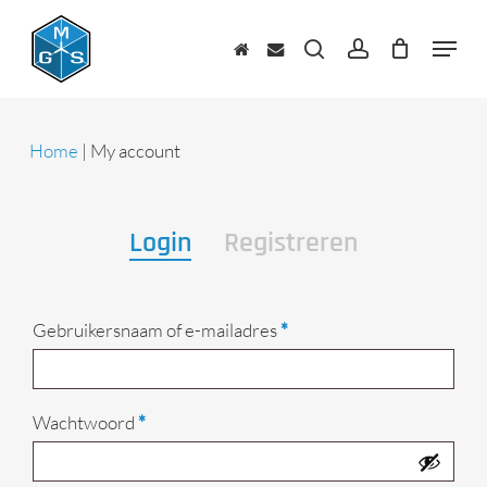
Skip
to
Menu
main
zoeken
account
content
Home
|
My account
Login
Registreren
Vereist
Gebruikersnaam of e-mailadres
*
Vereist
Wachtwoord
*